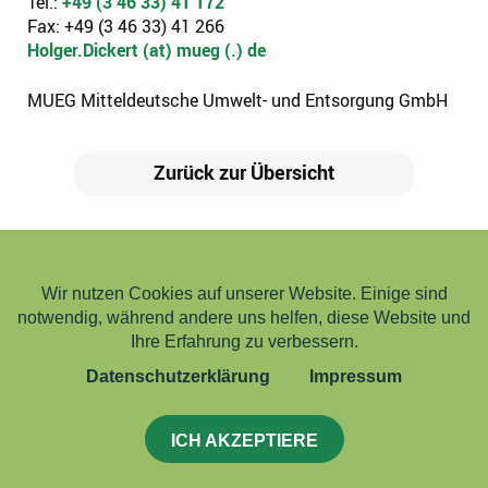
Tel.:
+49 (3 46 33) 41 172
Fax: +49 (3 46 33) 41 266
Holger.Dickert (at) mueg (.) de
MUEG Mitteldeutsche Umwelt- und Entsorgung GmbH
Zurück zur Übersicht
INTERESSIERT?
Wir verwenden Cookies
Wir nutzen Cookies auf unserer Website. Einige sind
notwendig, während andere uns helfen, diese Website und
WIR RUFEN SIE ZURÜCK!
Ihre Erfahrung zu verbessern.
Datenschutzerklärung
Impressum
ZERTIFIKATE
IMPRESSUM
ICH AKZEPTIERE
AGB