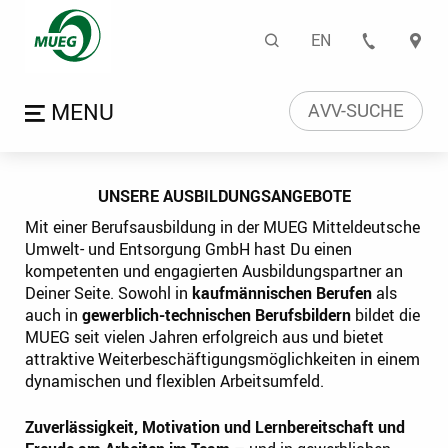
Ausbildung | Mitteldeut
Suche
EN
KONTA
Sprachwahl
Menü öffnen
AVV-SUCHE
UNSERE AUSBILDUNGSANGEBOTE
Mit einer Berufsausbildung in der MUEG Mitteldeutsche
Umwelt- und Entsorgung GmbH hast Du einen
kompetenten und engagierten Ausbildungspartner an
Deiner Seite. Sowohl in
kaufmännischen Berufen
als
auch in
gewerblich-technischen Berufsbildern
bildet die
MUEG seit vielen Jahren erfolgreich aus und bietet
attraktive Weiterbeschäftigungsmöglichkeiten in einem
dynamischen und flexiblen Arbeitsumfeld.
Zuverlässigkeit, Motivation und Lernbereitschaft und