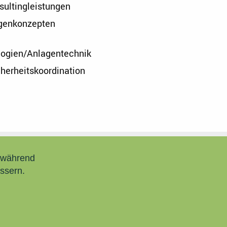
sultingleistungen
agenkonzepten
logien/Anlagentechnik
cherheitskoordination
, während
ssern.
FACEBOOK
LINKEDIN