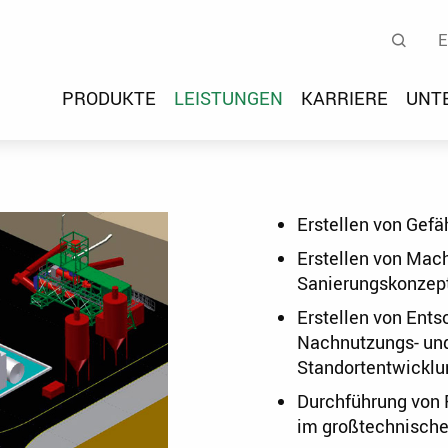
ogy Engineering Developmen
Su
E
S
PRODUKTE
LEISTUNGEN
KARRIERE
UNT
Erstellen von Gef
Erstellen von Mach
Sanierungskonzep
Erstellen von Ents
Nachnutzungs- un
Standortentwickl
Durchführung von 
im großtechnisch