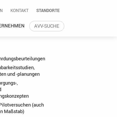
t | Mitteldeutsche Umwelt
che
N
KONTAKT
STANDORTE
prachwahl
ERNEHMEN
AVV-SUCHE
ährdungsbeurteilungen
barkeitsstudien,
ten und -planungen
orgungs-,
d
ungskonzepten
Pilotversuchen (auch
en Maßstab)